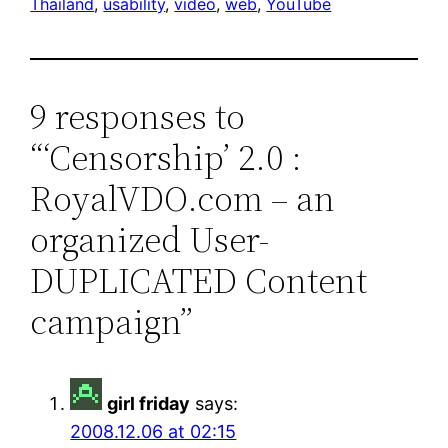
Thailand
, 
usability
, 
video
, 
web
, 
YouTube
9 responses to
“‘Censorship’ 2.0 :
RoyalVDO.com – an
organized User-
DUPLICATED Content
campaign”
girl friday
says:
2008.12.06 at 02:15