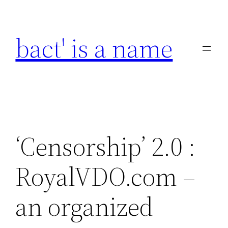
Skip
to
bact' is a name
content
‘Censorship’ 2.0 :
RoyalVDO.com –
an organized