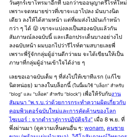
วันศุกร์เขาโทรมาอีกที บอกว่าขออนุญาตรีไรท์ใหม่
เพราะจดหมายข่าวที่เขาจะเอาไปลง มันบางนิด
เดียว ลงให้ได้สามหน้า แต่ที่ผมส่งไปมันเก้าหน้า
กว่า ๆ ได้ 😛 เขาจะแบ่งลงเป็นสองฉบับแล้วกัน
สัมภาษณ์ลงฉบับนี้ และเลือกประเด็นบางอย่างไป
ลงฉบับหน้า ผมบอกไปว่ารีไรท์ตามสบายเลยพี่
เพราะพี่รู้จักกลุ่มผู้อ่านดีกว่าผม จะได้เขียนให้เป็น
ภาษาที่กลุ่มผู้อ่านเข้าใจได้ง่าย ๆ
เลยขอเอาฉบับเต็ม ๆ ที่ส่งไปให้เขาทีแรก (แก้ไข
นิดหน่อย) มาลงในบล็อกนี้
(ในนี้ผมใช้ “บล็อก” สำหรับ
เพื่อให้รับกับ
งาน
“blog” และ “บล็อค” สำหรับ “block”)
สัมมนา “พ.ร.บ.ว่าด้วยการกระทำความผิดเกี่ยวกับ
คอมพิวเตอร์ฉบับใหม่และการคัดค้านของโลก
ไซเบอร์ : จากตำราสู่การปฏิบัติจริง”
เมื่อ 8 พ.ย. ที่
พึ่งผ่านมา (ดูความเห็นคนอื่น ๆ:
wonam
,
คนชาย
ขอบ (พร้อมแผ่นนำเสนอ)
,
วิดีโอสัมภาษณ์วิทยากร