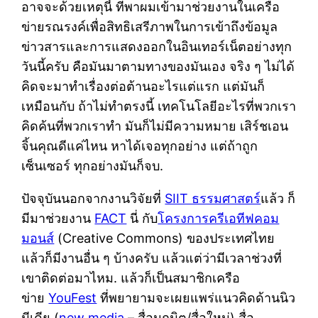
อาจจะด้วยเหตุนี้ ที่พาผมเข้ามาช่วยงานในเครือ
ข่ายรณรงค์เพื่อสิทธิเสรีภาพในการเข้าถึงข้อมูล
ข่าวสารและการแสดงออกในอินเทอร์เน็ตอย่างทุก
วันนี้ครับ คือมันมาตามทางของมันเอง จริง ๆ ไม่ได้
คิดจะมาทำเรื่องต่อต้านอะไรแต่แรก แต่มันก็
เหมือนกับ ถ้าไม่ทำตรงนี้ เทคโนโลยีอะไรที่พวกเรา
คิดค้นที่พวกเราทำ มันก็ไม่มีความหมาย เสิร์ชเอน
จิ้นคุณดีแค่ไหน หาได้เจอทุกอย่าง แต่ถ้าถูก
เซ็นเซอร์ ทุกอย่างมันก็จบ.
ปัจจุบันนอกจากงานวิจัยที่
SIIT ธรรมศาสตร์
แล้ว ก็
มีมาช่วยงาน
FACT
นี่ กับ
โครงการครีเอทีฟคอม
มอนส์
(Creative Commons) ของประเทศไทย
แล้วก็มีงานอื่น ๆ บ้างครับ แล้วแต่ว่ามีเวลาช่วงที่
เขาติดต่อมาไหม. แล้วก็เป็นสมาชิกเครือ
ข่าย
YouFest
ที่พยายามจะเผยแพร่แนวคิดด้านนิว
มีเดีย (
new media
– สื่อนฤมิต/สื่อใหม่) สื่อ