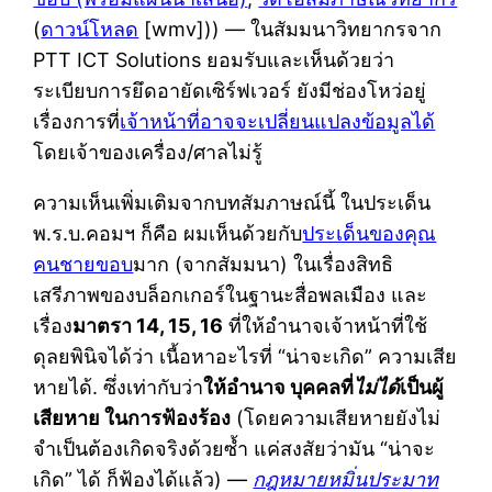
(
ดาวน์โหลด
[wmv])) — ในสัมมนาวิทยากรจาก
PTT ICT Solutions ยอมรับและเห็นด้วยว่า
ระเบียบการยึดอายัดเซิร์ฟเวอร์ ยังมีช่องโหว่อยู่
เรื่องการที่
เจ้าหน้าที่อาจจะเปลี่ยนแปลงข้อมูลได้
โดยเจ้าของเครื่อง/ศาลไม่รู้
ความเห็นเพิ่มเติมจากบทสัมภาษณ์นี้ ในประเด็น
พ.ร.บ.คอมฯ ก็คือ ผมเห็นด้วยกับ
ประเด็นของคุณ
คนชายขอบ
มาก (จากสัมมนา) ในเรื่องสิทธิ
เสรีภาพของบล็อกเกอร์ในฐานะสื่อพลเมือง และ
เรื่อง
มาตรา 14, 15, 16
ที่ให้อำนาจเจ้าหน้าที่ใช้
ดุลยพินิจได้ว่า เนื้อหาอะไรที่ “น่าจะเกิด” ความเสีย
หายได้. ซึ่งเท่ากับว่า
ให้อำนาจ บุคคลที่
ไม่ได้
เป็นผู้
เสียหาย ในการฟ้องร้อง
(โดยความเสียหายยังไม่
จำเป็นต้องเกิดจริงด้วยซ้ำ แค่สงสัยว่ามัน “น่าจะ
เกิด” ได้ ก็ฟ้องได้แล้ว) —
กฎหมายหมิ่นประมาท