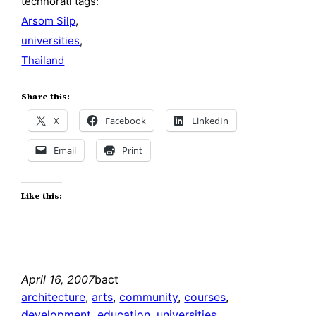
technorati tags:
Arsom Silp
,
universities
,
Thailand
Share this:
X
Facebook
LinkedIn
Email
Print
Like this:
April 16, 2007
bact
architecture
, 
arts
, 
community
, 
courses
, 
development
, 
education
, 
universities