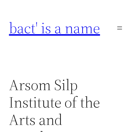
Skip
to
bact' is a name
content
Arsom Silp
Institute of the
Arts and