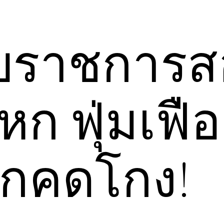
บบราชการ
ก ฟุ่มเฟื
ิกคดโกง!