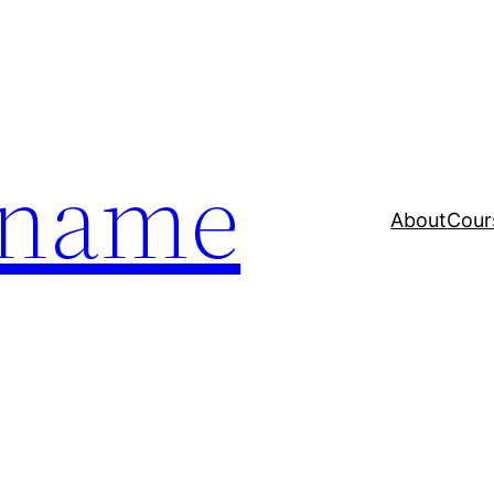
a name
About
Cour