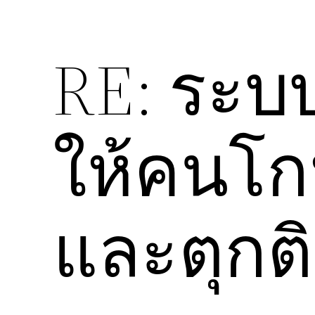
RE: ระ
ให้คนโกห
และตุกต