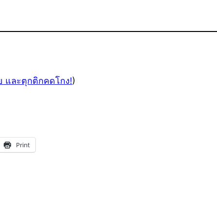
ย และตุกติกคดโกง!
)
Print