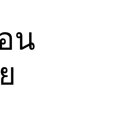
สอน
อย