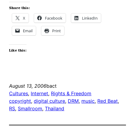
Share this:
X
Facebook
LinkedIn
Email
Print
Like this:
August 13, 2006
bact
Cultures
, 
Internet
, 
Rights & Freedom
copyright
, 
digital culture
, 
DRM
, 
music
, 
Red Beat
, 
RS
, 
Smallroom
, 
Thailand