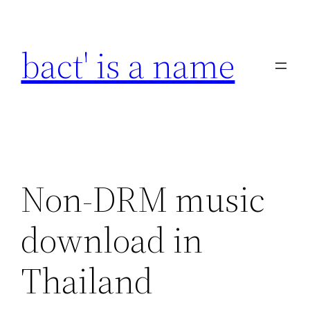
Skip
to
bact' is a name
content
Non-DRM music
download in
Thailand