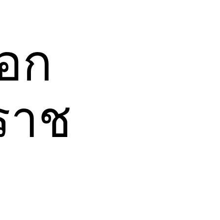
อก
ราช