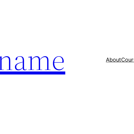
a name
About
Cour