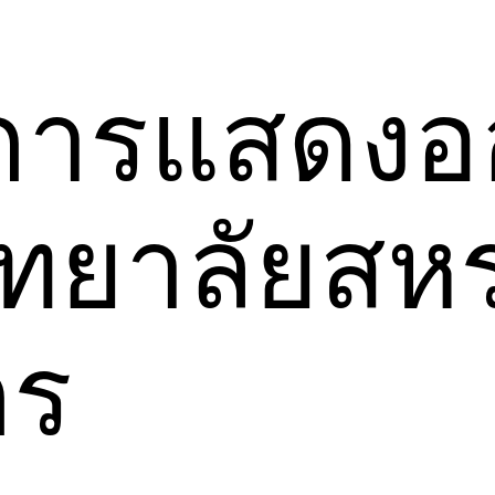
พการแสดงอ
ิทยาลัยสห
กร