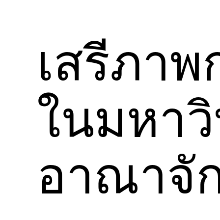
เสรีภา
ในมหาว
อาณาจั