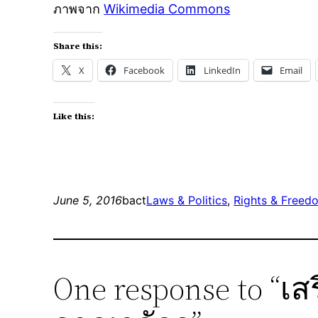
ภาพจาก
Wikimedia Commons
Share this:
X
Facebook
LinkedIn
Email
Like this:
June 5, 2016
bact
Laws & Politics
, 
Rights & Freed
One response to 