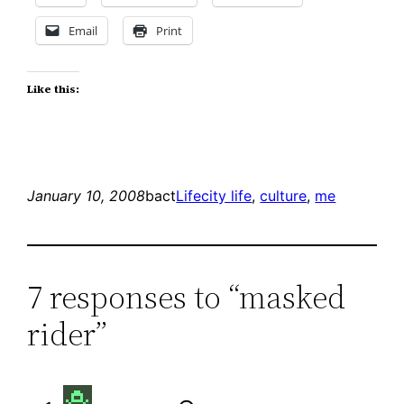
Email
Print
Like this:
January 10, 2008
bact
Life
city life
, 
culture
, 
me
7 responses to “masked
rider”