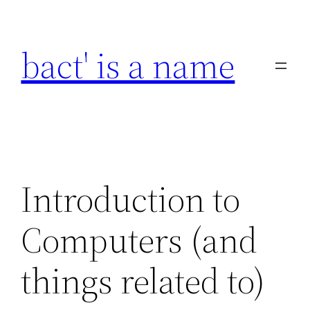
Skip
to
bact' is a name
content
Introduction to
Computers (and
things related to)