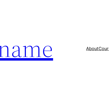
a name
About
Cour