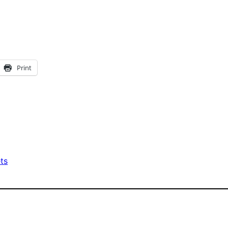
Print
ets