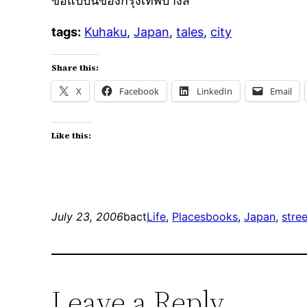
ขอแบบนี้ของกรุงเทพบ้างสิ
tags:
Kuhaku
,
Japan
,
tales
,
city
Share this:
X
Facebook
LinkedIn
Email
Like this:
July 23, 2006
bact
Life
, 
Places
books
, 
Japan
, 
stre
Leave a Reply