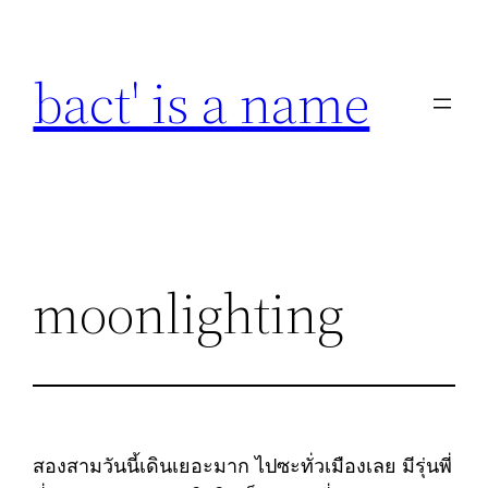
Skip
to
bact' is a name
content
moonlighting
สองสามวันนี้เดินเยอะมาก ไปซะทั่วเมืองเลย มีรุ่นพี่