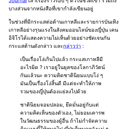
Journal
เล่าเรื่องราวรอบ ๆ ตัวในชีวิตเขา รวมถึง
บางส่วนจากหนังสือที่เขากำลังเขียนอยู่
ในช่วงที่มีกระแสต่อต้านเกาหลีและรายการบันเทิง
เกาหลีอย่างรุนแรงในสังคมออนไลน์ของญี่ปุ่น เคน
อิจิโรได้แสดงความไม่เห็นด้วยอย่างชัดเจนกัน
กระแสต้านดังกล่าว และ
กล่าวว่า
:
เป็นเรื่องโง่เกินไปแล้ว กระแสเกาหลีมี
อะไรผิด ? เราอยู่ในยุคของโลกาภิวัตน์
กันแล้วนะ ความคิดชาตินิยมแบบโง่ ๆ
มันเป็นเรื่องโง่สิ้นดี มีแต่จะทำให้ภาพ
รวมของญี่ปุ่นต้องแย่ลงไปด้วย
ชาตินิยมจอมปลอม, ยึดมั่นอยู่กับแต่
ความคิดเห็นของตัวเอง, ไม่ยอมเคารพ
ในวัฒนธรรมของผู้อื่น ถ้าไม่กำจัดความ
คิดแบบนี้ให้หมดไป ญี่ปุ่นก็หมดหวังแน่ ๆ