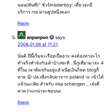
นอน(ทันที)" ชัวร์insiderboy: เดี๋ยวจะมี
บริการ rss ผ่านธูปหนึ่งดอก
Reply
anpanpon 😛
says:
2008.01.06 at 11:21
นั่นดิ ปีนี้เริ่มจะเรื่อยเปื่อยวะ คงต้องหาอะไร
ทำจริงทำจังกับเค้าบ้างซะที ..นี่กูเที่ยวมาจะ 4
ที่ในเวลาติดๆกันอยู่แล้วเนี่ยเงินก็หด blogก็
หาย 😛 ปล.เพิ่งกลับมาจาก poland วะ เข้าได้
แล้วนะเฟ้ย สำหรับ visa schengen .. เจ๋งดี
คาดว่าแกน่าจะชอบนะ
Reply