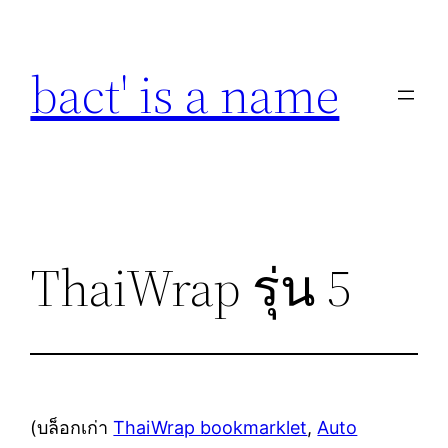
Skip
to
bact' is a name
content
ThaiWrap รุ่น 5
(บล็อกเก่า
ThaiWrap bookmarklet
,
Auto