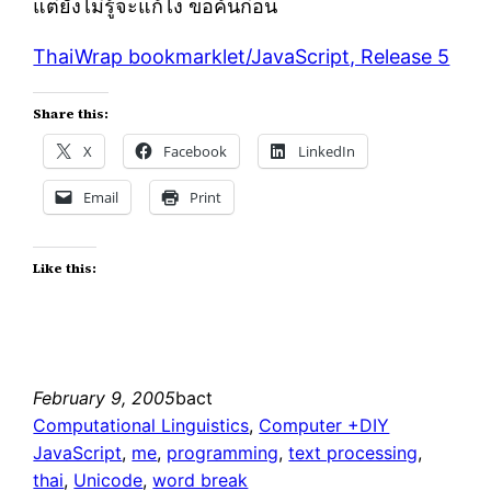
แต่ยังไม่รู้จะแก้ไง ขอค้นก่อน
ThaiWrap bookmarklet/JavaScript, Release 5
Share this:
X
Facebook
LinkedIn
Email
Print
Like this:
February 9, 2005
bact
Computational Linguistics
, 
Computer +DIY
JavaScript
, 
me
, 
programming
, 
text processing
, 
thai
, 
Unicode
, 
word break