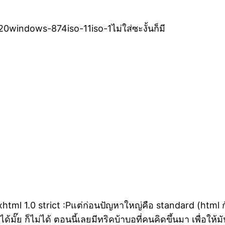
windows-874iso-11iso-1ไม่ใส่ซะงั้นก็มี
xhtml 1.0 strict :Pแต่ก่อนปัญหาใหญ่คือ standard (html กั
ด้มั๊ย ก็ไม่ได้ ตอนนี้เลยมีทริคบ้าบอที่คนคิดขึ้นมา เพื่อ