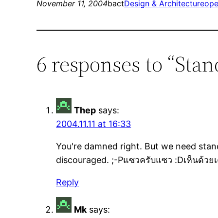
November 11, 2004
bact
Design & Architecture
ope
6 responses to “Sta
Thep
says:
2004.11.11 at 16:33
You're damned right. But we need stand
discouraged. ;-Pแซวครับแซว :Dเห็นด้วยเต
Reply
Mk
says: