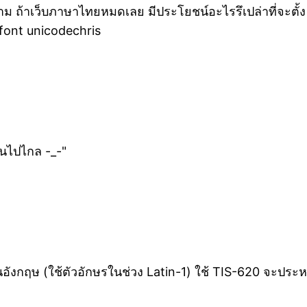
 ถ้าเว็บภาษาไทยหมดเลย มีประโยชน์อะไรรึเปล่าที่จะตั้ง e
า font unicodechris
ยนไปไกล -_-"
กฤษ (ใช้ตัวอักษรในช่วง Latin-1) ใช้ TIS-620 จะประหยัด