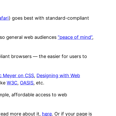
afari
) goes best with standard-compliant
lso general web audiences
“peace of mind”
,
iant browsers — the easier for users to
ic Meyer on CSS
,
Designing with Web
like
W3C
,
OASIS
, etc.
mple, affordable access to web
Read more about it,
here
. Or if your page is