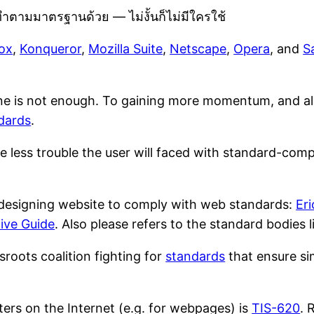
่ทำตามมาตรฐานด้วย — ไม่งั้นก็ไม่มีใครใช้
fox
,
Konqueror
,
Mozilla Suite
,
Netscape
,
Opera
, and
S
ne is not enough. To gaining more momentum, and a
dards
.
less trouble the user will faced with standard-compl
 designing website to comply with web standards:
Er
ive Guide
. Also please refers to the standard bodies 
sroots coalition fighting for
standards
that ensure si
ers on the Internet (e.g. for webpages) is
TIS-620
. 