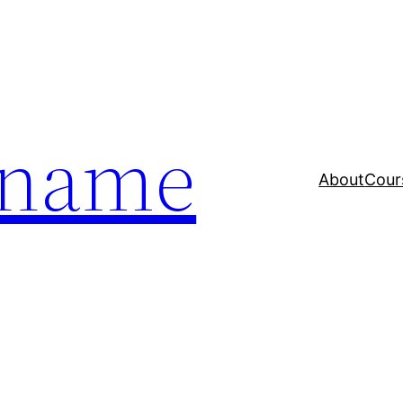
a name
About
Cour