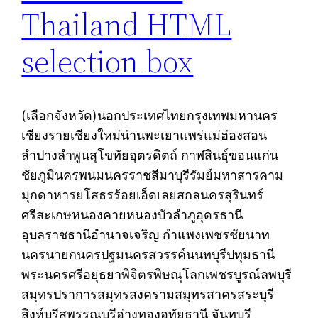
Thailand HTML
selection box
(เลือกจังหวัด)นอกประเทศไทยกรุงเทพมหานคร
เชียงรายเชียงใหม่น่านพะเยาแพร่แม่ฮ่องสอน
ลำปางลำพูนสุโขทัยอุตรดิตถ์ กาฬสินธุ์ขอนแก่น
ชัยภูมินครพนมนครราชสีมาบุรีรัมย์มหาสารคาม
มุกดาหารยโสธรร้อยเอ็ดเลยสกลนครสุรินทร์
ศรีสะเกษหนองคายหนองบัวลำภูอุดรธานี
อุบลราชธานีอำนาจเจริญ กำแพงเพชรชัยนาท
นครนายกนครปฐมนครสวรรค์นนทบุรีปทุมธานี
พระนครศรีอยุธยาพิจิตรพิษณุโลกเพชรบูรณ์ลพบุรี
สมุทรปราการสมุทรสงครามสมุทรสาครสระบุรี
สิงห์บุรีสุพรรณบุรีอ่างทองอุทัยธานี จันทบุรี