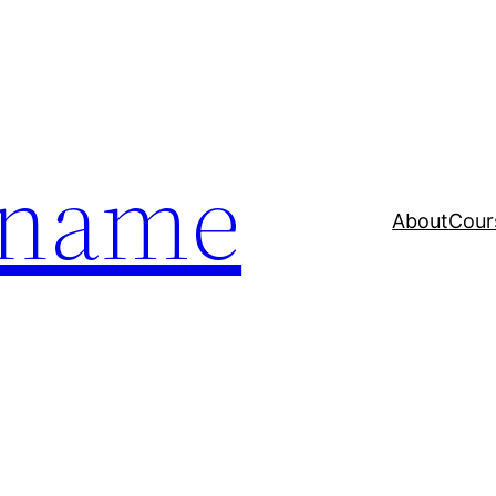
a name
About
Cour