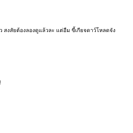
ล้ว สงสัยต้องลองดูแล้วละ แต่อืม ขี้เกียจดาว์โหลดจัง
!