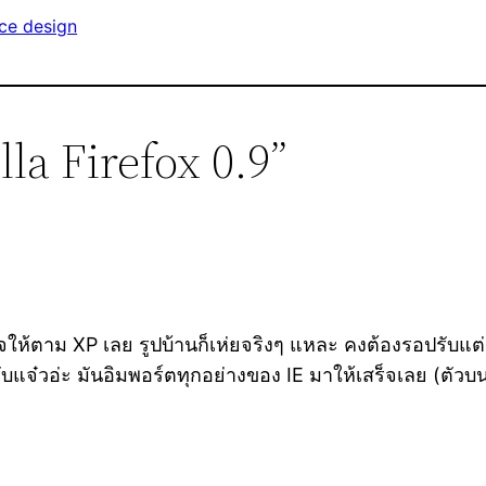
ace design
la Firefox 0.9”
งใจให้ตาม XP เลย รูปบ้านก็เห่ยจริงๆ แหละ คงต้องรอปรับแต่ง
ับแจ๋วอ่ะ มันอิมพอร์ตทุกอย่างของ IE มาให้เสร็จเลย (ตัวบ