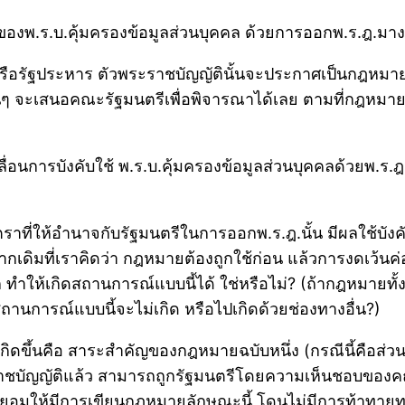
งพ.ร.บ.คุ้มครองข้อมูลส่วนบุคคล ด้วยการออกพ.ร.ฎ.มางดเ
ือรัฐประหาร ตัวพระราชบัญญัตินั้นจะประกาศเป็นกฎหมายใ
 จะเสนอคณะรัฐมนตรีเพื่อพิจารณาได้เลย ตามที่กฎหมายดัง
เลื่อนการบังคับใช้ พ.ร.บ.คุ้มครองข้อมูลส่วนบุคคลด้วยพ.ร.ฎ
ราที่ให้อำนาจกับรัฐมนตรีในการออกพ.ร.ฎ.นั้น มีผลใช้บัง
จากเดิมที่เราคิดว่า กฎหมายต้องถูกใช้ก่อน แล้วการงดเว้น
ทำให้เกิดสถานการณ์แบบนี้ได้ ใช่หรือไม่? (ถ้ากฎหมายทั้ง
การณ์แบบนี้จะไม่เกิด หรือไปเกิดด้วยช่องทางอื่น?)
กิดขึ้นคือ สาระสำคัญของกฎหมายฉบับหนึ่ง (กรณีนี้คือส่วน
าชบัญญัติแล้ว สามารถถูกรัฐมนตรีโดยความเห็นชอบขอ
ละถ้ายอมให้มีการเขียนกฎหมายลักษณะนี้ โดนไม่มีการท้าทาย