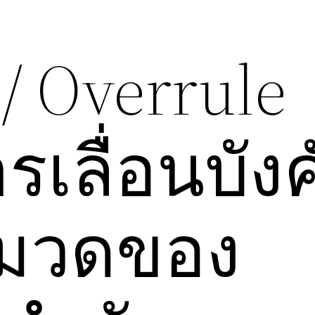
/ Overrule
เลื่อนบังค
หมวดของ