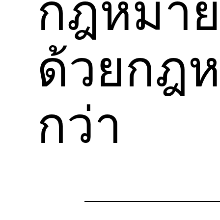
กฎหมายล
ด้วยกฎห
กว่า