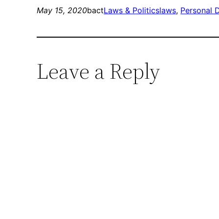
May 15, 2020
bact
Laws & Politics
laws
, 
Personal D
Leave a Reply