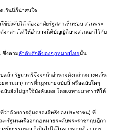
ว้นนี่ก็น่าสนใจ
ช้บังคับได้ ต้องอาศัยรัฐสภาเห็นชอบ ส่วนพระ
กล่าวได้ให้อำนาจนิติบัญญัติบางส่วนเอาไว้กับ
. ซึ่งตาม
ลำดับศักดิ์ของกฎหมายไทย
นั้น
คับแล้ว รัฐมนตรีจึงจะนำอำนาจดังกล่าวมางดเว้น
ค่อยตามมา) การที่กฎหมายฉบับนี้ หรือฉบับใดๆ
ฉบับยังไม่ถูกใช้บังคับเลย โดยเฉพาะมาตราที่ให้
ที่ว่าด้วยการคุ้มครองสิทธิของประชาชน) ที่
งคณะรัฐมนตรีออกกฎหมายระดับพระราชกฤษฎีกา
ทางรัฐธรรมนูญ ก็เป็นไปได้ในทางทฤษฎีว่า การ