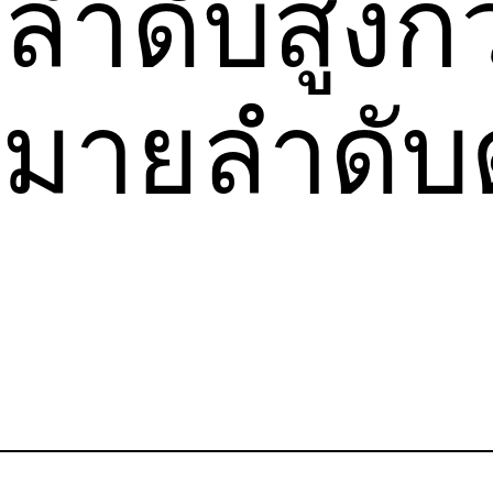
ำดับสูงกว
มายลำดับต