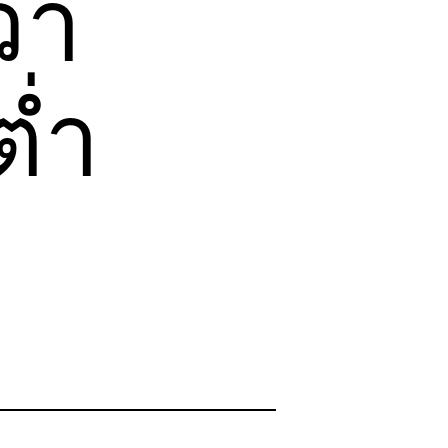
่า
่ำ