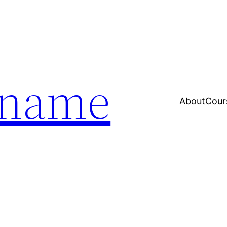
a name
About
Cour