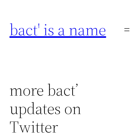
Skip
to
bact' is a name
content
more bact’
updates on
Twitter