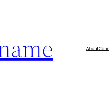
a name
About
Cour