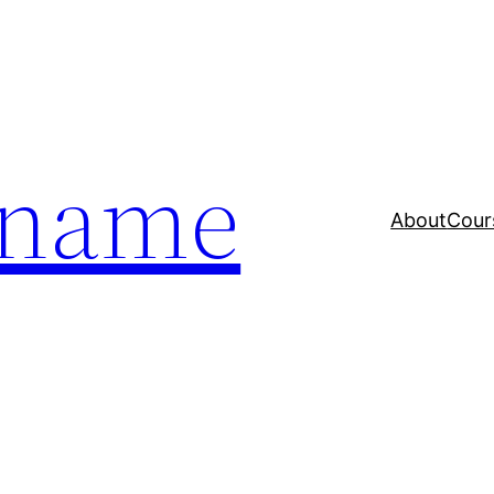
a name
About
Cour