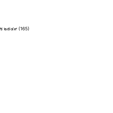
าช ๒๕๔๙ ‎(165)