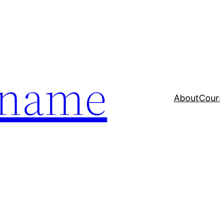
a name
About
Cour