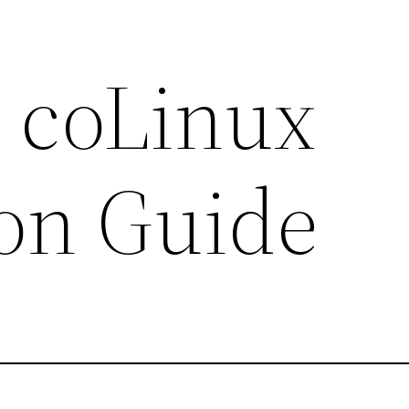
s coLinux
ion Guide