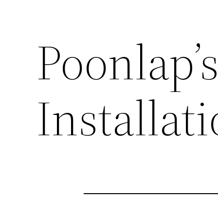
Poonlap’
Installat