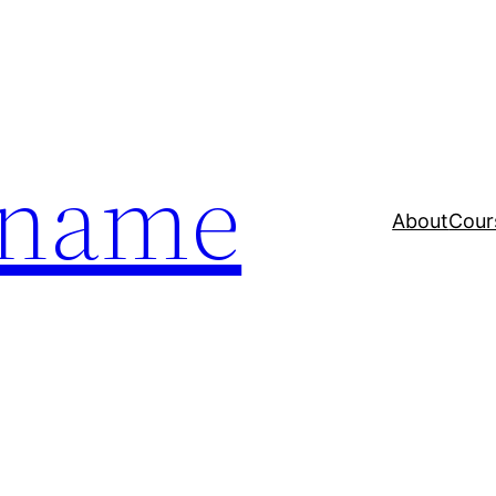
a name
About
Cour