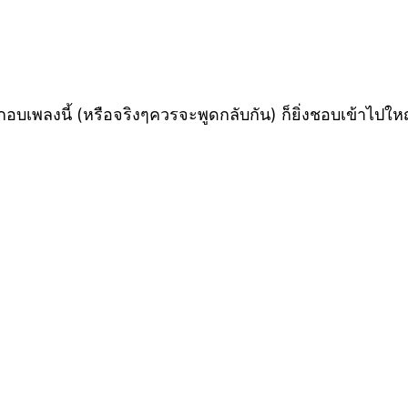
เพลงนี้ (หรือจริงๆควรจะพูดกลับกัน) ก็ยิ่งชอบเข้าไปให