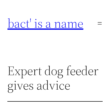
Skip
to
bact' is a name
content
Expert dog feeder
gives advice