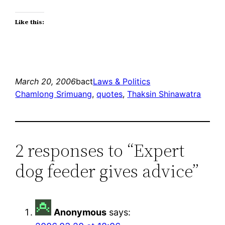
Like this:
March 20, 2006
bact
Laws & Politics
Chamlong Srimuang
, 
quotes
, 
Thaksin Shinawatra
2 responses to “Expert
dog feeder gives advice”
Anonymous
says: