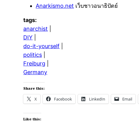
Anarkismo.net
เว็บชาวอนาธิปัตย์
tags:
anarchist
|
DIY
|
do-it-yourself
|
politics
|
Freiburg
|
Germany
Share this:
X
Facebook
LinkedIn
Email
Like this: