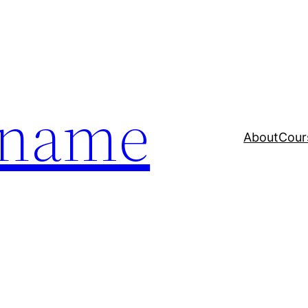
a name
About
Cour