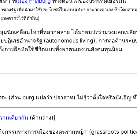
s*) ที่
เมือง Freiburg
ทางตอนใต้ของประเทศเยอรมนี
างเปล่าของรัฐ เพื่อนำมาใช้ประโยชน์ในแบบฉบับของพวกเขาเอง ซึ่งโดยส่ว
เกษตรกรไร้ที่ทำกิน)
ที่กลุ่มนักเคลื่อนไหวที่หลากหลาย ได้มาพบปะร่วมวงแลกเป
ดยปฏิเสธอำนาจรัฐ (autonomous living), การต่อต้านระบบ
ถึงการฝึกหัดใช้ชีวิตแบบพึ่งพาตนเองบนสังคมทุนนิยม
 (ส่วน burg แปลว่า ปราสาท) ไม่รู้ว่าตั้งใจหรือบังเอิญ ที่ไป
วามเดียวกัน
(ด้านล่าง)]
 ‘กิจกรรมทางการเมืองของคนรากหญ้า’ (grassroots polit