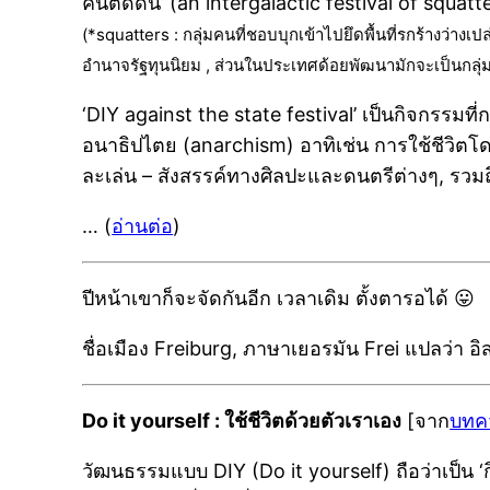
คนติดดิน’ (an intergalactic festival of squatter
(*squatters : กลุ่มคนที่ชอบบุกเข้าไปยึดพื้นที่รกร้างว่
อำนาจรัฐทุนนิยม , ส่วนในประเทศด้อยพัฒนามักจะเป็นกลุ่ม
‘DIY against the state festival’ เป็นกิจกรรม
อนาธิปไตย (anarchism) อาทิเช่น การใช้ชีวิตโ
ละเล่น – สังสรรค์ทางศิลปะและดนตรีต่างๆ, รวม
… (
อ่านต่อ
)
ปีหน้าเขาก็จะจัดกันอีก เวลาเดิม ตั้งตารอได้ 😛
ชื่อเมือง Freiburg, ภาษาเยอรมัน Frei แปลว่า อิสระ
Do it yourself : ใช้ชีวิตด้วยตัวเราเอง
[จาก
บทค
วัฒนธรรมแบบ DIY (Do it yourself) ถือว่าเป็น