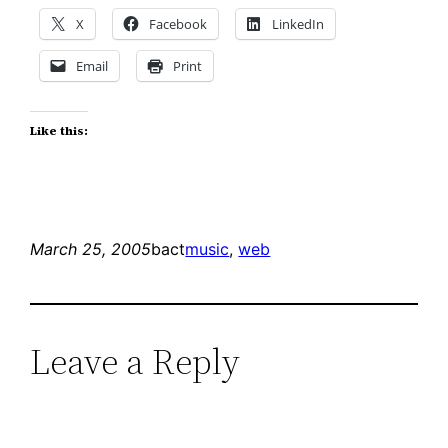
X
Facebook
LinkedIn
Email
Print
Like this:
March 25, 2005
bact
music
, 
web
Leave a Reply