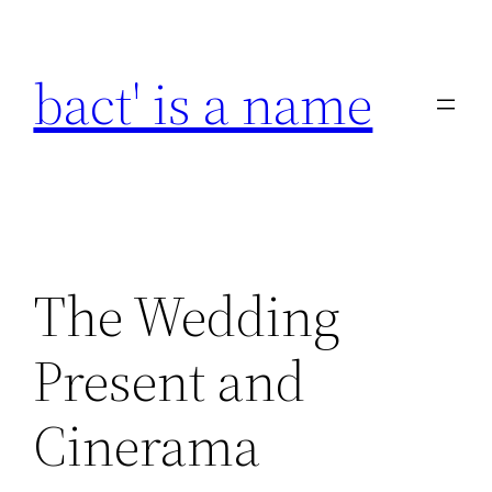
Skip
to
bact' is a name
content
The Wedding
Present and
Cinerama