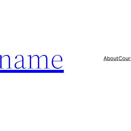
a name
About
Cour