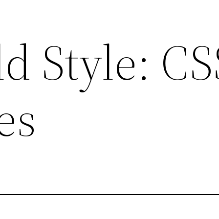
d Style: CS
es