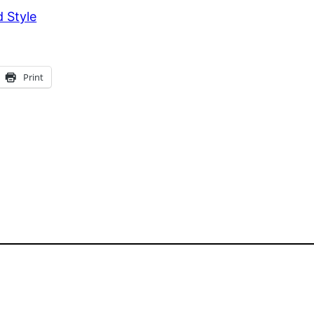
d Style
Print