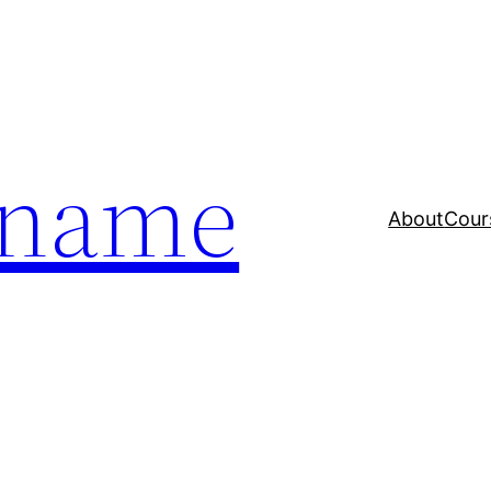
a name
About
Cour