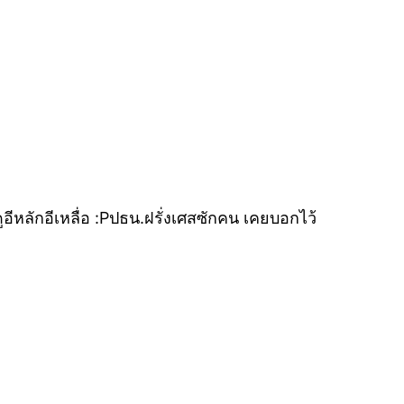
ดูอีหลักอีเหลื่อ :Pปธน.ฝรั่งเศสซักคน เคยบอกไว้