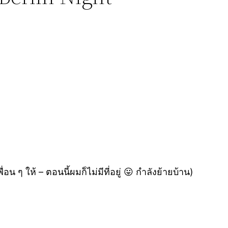
ื่อน ๆ ให้ – ตอนนี้ผมก็ไม่มีที่อยู่ 😛 กำลังย้ายบ้าน)