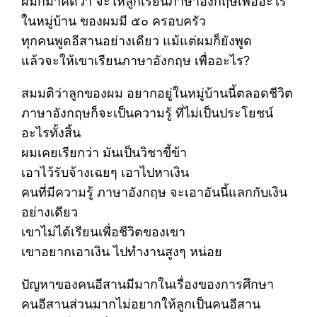
ผมก็มาคิดว่า จะให้ลูกเรียนภาษาอังกฤษเพื่ออะไร
ในหมู่บ้าน ของผมมี ๕๐ ครอบครัว
ทุกคนพูดอีสานอย่างเดียว แม้แต่ผมก็ยังพูด
แล้วจะให้เขาเรียนภาษาอังกฤษ เพื่ออะไร?
สมมติว่าลูกของผม อยากอยู่ในหมู่บ้านนี้ตลอดชีวิต
ภาษาอังกฤษก็จะเป็นความรู้ ที่ไม่เป็นประโยชน์
อะไรทั้งสิ้น
ผมเคยเรียกว่า มันเป็นวิชาขี้ข้า
เอาไว้รับจ้างเฉยๆ เอาไปหาเงิน
คนที่มีความรู้ ภาษาอังกฤษ จะเอาอันนี้แลกกับเงิน
อย่างเดียว
เขาไม่ได้เรียนเพื่อชีวิตของเขา
เขาอยากเอาเงิน ไปทำงานสูงๆ หน่อย
ปัญหาของคนอีสานมีมากในเรื่องของการศึกษา
คนอีสานส่วนมากไม่อยากให้ลูกเป็นคนอีสาน