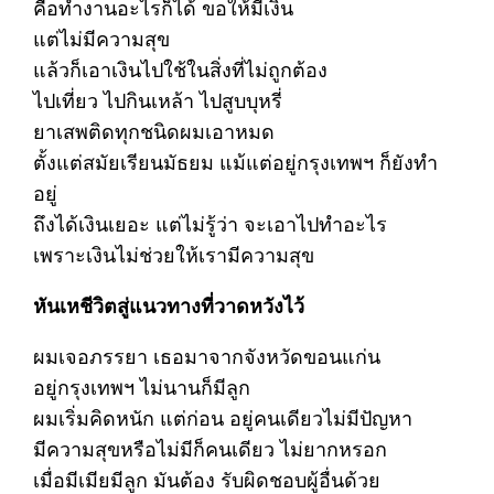
คือทำงานอะไรก็ได้ ขอให้มีเงิน
แต่ไม่มีความสุข
แล้วก็เอาเงินไปใช้ในสิ่งที่ไม่ถูกต้อง
ไปเที่ยว ไปกินเหล้า ไปสูบบุหรี่
ยาเสพติดทุกชนิดผมเอาหมด
ตั้งแต่สมัยเรียนมัธยม แม้แต่อยู่กรุงเทพฯ ก็ยังทำ
อยู่
ถึงได้เงินเยอะ แต่ไม่รู้ว่า จะเอาไปทำอะไร
เพราะเงินไม่ช่วยให้เรามีความสุข
หันเหชีวิตสู่แนวทางที่วาดหวังไว้
ผมเจอภรรยา เธอมาจากจังหวัดขอนแก่น
อยู่กรุงเทพฯ ไม่นานก็มีลูก
ผมเริ่มคิดหนัก แต่ก่อน อยู่คนเดียวไม่มีปัญหา
มีความสุขหรือไม่มีก็คนเดียว ไม่ยากหรอก
เมื่อมีเมียมีลูก มันต้อง รับผิดชอบผู้อื่นด้วย