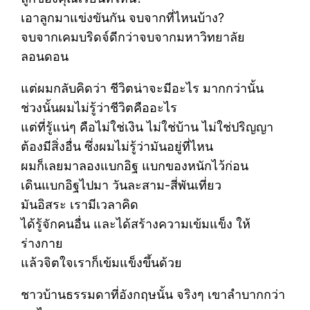
เอาลูกมาแข่งขันกัน จบจากที่ไหนบ้าง?
จบจากเคมบริดจ์ดีกว่าจบจากมหาวิทยาลัย
ลอนดอน
แต่ผมกลับคิดว่า ชีวิตน่าจะมีอะไร มากกว่านั้น
ช่วงนั้นผมไม่รู้ว่าชีวิตคืออะไร
แต่ที่รู้แน่ๆ คือไม่ใช่เงิน ไม่ใช่บ้าน ไม่ใช่ปริญญา
ต้องมีสิ่งอื่น ซึ่งผมไม่รู้ว่ามันอยู่ที่ไหน
ผมก็เลยมาลองแบกอิฐ แบกของหนักไว้ก่อน
เดินแบกอิฐไปมา วันละสาม-สี่พันเที่ยว
มันอิสระ เรามีเวลาคิด
ได้รู้จักคนอื่น และได้สร้างความเข้มแข็ง ให้
ร่างกาย
แล้วจิตใจเราก็เข้มแข็งขึ้นด้วย
ชาวบ้านธรรมดาที่อังกฤษนั้น จริงๆ เขาลำบากกว่า