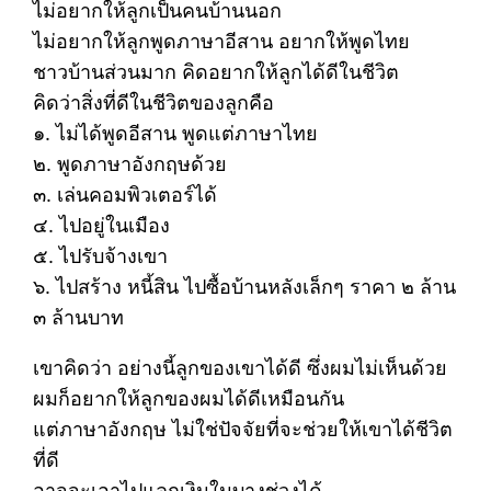
ไม่อยากให้ลูกเป็นคนบ้านนอก
ไม่อยากให้ลูกพูดภาษาอีสาน อยากให้พูดไทย
ชาวบ้านส่วนมาก คิดอยากให้ลูกได้ดีในชีวิต
คิดว่าสิ่งที่ดีในชีวิตของลูกคือ
๑. ไม่ได้พูดอีสาน พูดแต่ภาษาไทย
๒. พูดภาษาอังกฤษด้วย
๓. เล่นคอมพิวเตอร์ได้
๔. ไปอยู่ในเมือง
๕. ไปรับจ้างเขา
๖. ไปสร้าง หนี้สิน ไปซื้อบ้านหลังเล็กๆ ราคา ๒ ล้าน
๓ ล้านบาท
เขาคิดว่า อย่างนี้ลูกของเขาได้ดี ซึ่งผมไม่เห็นด้วย
ผมก็อยากให้ลูกของผมได้ดีเหมือนกัน
แต่ภาษาอังกฤษ ไม่ใช่ปัจจัยที่จะช่วยให้เขาได้ชีวิต
ที่ดี
อาจจะเอาไปแลกเงินในบางช่วงได้