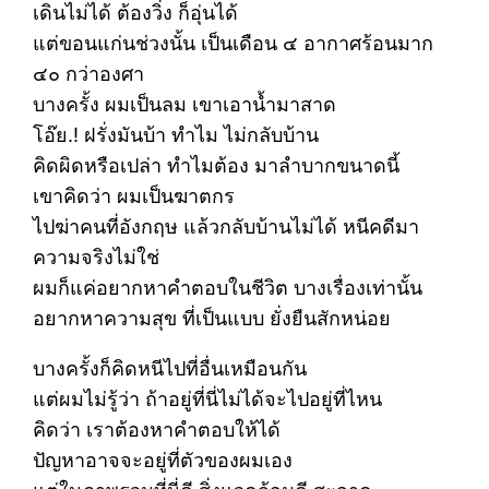
เดินไม่ได้ ต้องวิ่ง ก็อุ่นได้
แต่ขอนแก่นช่วงนั้น เป็นเดือน ๔ อากาศร้อนมาก
๔๐ กว่าองศา
บางครั้ง ผมเป็นลม เขาเอาน้ำมาสาด
โอ๊ย.! ฝรั่งมันบ้า ทำไม ไม่กลับบ้าน
คิดผิดหรือเปล่า ทำไมต้อง มาลำบากขนาดนี้
เขาคิดว่า ผมเป็นฆาตกร
ไปฆ่าคนที่อังกฤษ แล้วกลับบ้านไม่ได้ หนีคดีมา
ความจริงไม่ใช่
ผมก็แค่อยากหาคำตอบในชีวิต บางเรื่องเท่านั้น
อยากหาความสุข ที่เป็นแบบ ยั่งยืนสักหน่อย
บางครั้งก็คิดหนีไปที่อื่นเหมือนกัน
แต่ผมไม่รู้ว่า ถ้าอยู่ที่นี่ไม่ได้จะไปอยู่ที่ไหน
คิดว่า เราต้องหาคำตอบให้ได้
ปัญหาอาจจะอยู่ที่ตัวของผมเอง