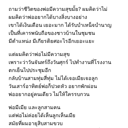
ถามว่าชีวิตของพ่อมีความสุขมั้ย? ผมคิดว่าไม่
ผมคิดว่าพ่ออยากได้บางสิ่งบางอย่าง
เขาได้เงินเดือน เยอะมาก ได้รับบำเหน็จบำนาญ
เป็นที่เคารพนับถือของชาวบ้านในชุมชน
มีตำแหน่ง มีเกียรติยศอะไรอีกเยอะแยะ
แต่ผมคิดว่าพ่อไม่มีความสุข
เพราะว่าวันจันทร์ถึงวันศุกร์ ไปทำงานที่โรงงาน
ตกเย็นไปประชุมอีก
กลับบ้านสามทุ่มสี่ทุ่ม ไม่ได้เจอเมียเจอลูก
วันเสาร์อาทิตย์พ่อก็ปวดหัว อยากพักผ่อน
พ่ออยากอยู่คนเดียว ไม่ให้ใครรบกวน
พ่อมีเมีย และลูกสามคน
แต่พ่อไม่ค่อยได้เห็นลูกเห็นเมีย
สมัยที่ผมอายุสิบสามขวบ