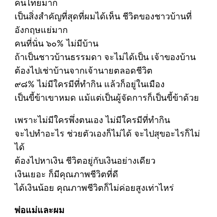
คนไทยมาก
เป็นสิ่งสำคัญที่สุดที่ผมได้เห็น ชีวิตของชาวบ้านที่
อังกฤษแย่มาก
คนที่นั่น ๖๐% ไม่มีบ้าน
ถ้าเป็นชาวบ้านธรรมดา จะไม่ได้เป็น เจ้าของบ้าน
ต้องไปเช่าบ้านจากเจ้านายตลอดชีวิต
๙๘% ไม่มีใครมีที่ทำกิน แล้วก็อยู่ในเมือง
เป็นขี้ข้าเขาหมด แม้แต่เป็นผู้จัดการก็เป็นขี้ข้าด้วย
เพราะไม่มีใครพึ่งตนเอง ไม่มีใครมีที่ทำกิน
จะไปทำอะไร ช่วยตัวเองก็ไม่ได้ จะไปสุขอะไรก็ไม่
ได้
ต้องไปหาเงิน ชีวิตอยู่กับเงินอย่างเดียว
เงินเยอะ ก็มีคุณภาพชีวิตที่ดี
ได้เงินน้อย คุณภาพชีวิตก็ไม่ค่อยสูงเท่าไหร่
พ่อแม่และผม