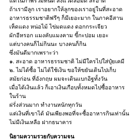
แต่ในภาพรวมที่นี่ดี สิ่งแวดล้อมดี สะอาด
ถ้าเรามีลูก เราอยากให้ลูกของเราอยู่ในที่สะอาด
อาหารธรรมชาติฟรีๆ ก็มีเยอะมาก ในภาคอีสาน
เห็ดแดง หน่อไม้ ไข่มดแดง ดอกกระเจียว
ผักอีหรอก แมงคับแมงคาม ขี้กะปอม เยอะ
แต่บางคนก็ไม่กินนะ บางคนก็กิน
ซึ่งมันดีมากเพราะว่า
๑. สะอาด อาหารธรรมชาติ ไม่มีใครไปใส่ปุ๋ยเคมี
๒. ไม่ได้ซื้อ ไม่ได้ใช้เงิน ขอให้ขยันเดินไปเก็บ
สมัยก่อน ที่อังกฤษ ผมจะเดินแบกอิฐทั้งวัน
เมื่อได้เงินแล้ว ก็เอาเงินเกือบทั้งหมดไปซื้ออาหาร
ในร้าน
ฝรั่งส่วนมาก ทำงานหนักทุกวัน
แต่เงินที่เขาได้ มันเพียงพอที่จะซื้ออาหารกินเท่านั้น
ไม่มีเงินเหลือ ฝากธนาคาร
นิยามความรวยกับความจน