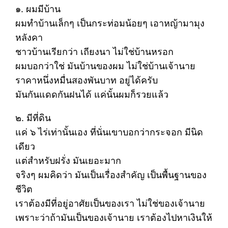
๑. ผมมีบ้าน
ผมทำบ้านเล็กๆ เป็นกระท่อมน้อยๆ เอาหญ้ามามุง
หลังคา
ชาวบ้านเรียกว่า เถียงนา ไม่ใช่บ้านหรอก
ผมบอกว่าใช่ มันบ้านของผม ไม่ใช่บ้านเจ้านาย
ราคาหนึ่งหมื่นสองพันบาท อยู่ได้ครับ
มันกันแดดกันฝนได้ แค่นั้นผมก็รวยแล้ว
๒. มีที่ดิน
แค่ ๖ ไร่เท่านั้นเอง ที่นั่นเขาบอกว่ากระจอก มีนิด
เดียว
แต่สำหรับฝรั่ง มันเยอะมาก
จริงๆ ผมคิดว่า มันเป็นเรื่องสำคัญ เป็นพื้นฐานของ
ชีวิต
เราต้องมีที่อยู่อาศัยเป็นของเรา ไม่ใช่ของเจ้านาย
เพราะว่าถ้ามันเป็นของเจ้านาย เราต้องไปหาเงินให้