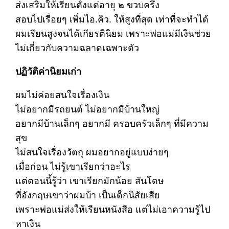
ส่งเสริมให้เรียนตั้งแต่อายุ ๒ ขวบครึ่ง
สอบไปเรื่อยๆ เพิ่มไอ.คิว. ให้สูงที่สุด เท่าที่จะทำได้
ผมเรียนสูงจนได้เกียรตินิยม เพราะพ่อแม่มีเงินช่วย
ไม่เกี่ยวกับความฉลาดเฉพาะตัว
ปฏิวัติค่านิยมเก่า
ผมไม่ค่อยสนใจเรื่องเงิน
ไม่อยากมีรถยนต์ ไม่อยากมีบ้านใหญ่
อยากมีบ้านเล็กๆ อยากมี ครอบครัวเล็กๆ ที่มีความ
สุข
ไม่สนใจเรื่องวัตถุ ผมอยากอยู่แบบง่ายๆ
เมื่อก่อน ไม่รู้เขาเรียกว่าอะไร
แต่ตอนนี้รู้ว่า เขาเรียกมักน้อย สันโดษ
ที่อังกฤษเขาว่าผมบ้า เป็นเด็กนิสัยเสีย
เพราะพ่อแม่ส่งให้เรียนหนังสือ แต่ไม่เอาความรู้ไป
หาเงิน