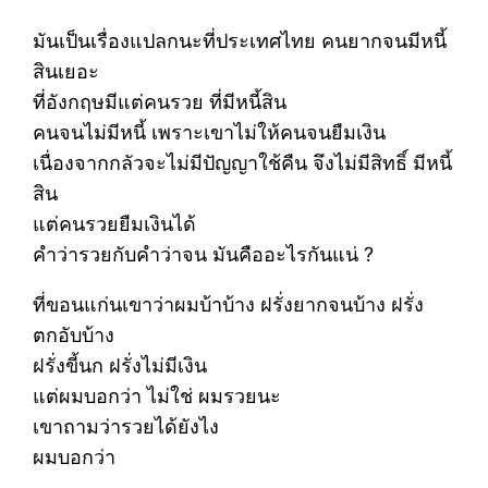
มันเป็นเรื่องแปลกนะที่ประเทศไทย คนยากจนมีหนี้
สินเยอะ
ที่อังกฤษมีแต่คนรวย ที่มีหนี้สิน
คนจนไม่มีหนี้ เพราะเขาไม่ให้คนจนยืมเงิน
เนื่องจากกลัวจะไม่มีปัญญาใช้คืน จึงไม่มีสิทธิ์ มีหนี้
สิน
แต่คนรวยยืมเงินได้
คำว่ารวยกับคำว่าจน มันคืออะไรกันแน่ ?
ที่ขอนแก่นเขาว่าผมบ้าบ้าง ฝรั่งยากจนบ้าง ฝรั่ง
ตกอับบ้าง
ฝรั่งขี้นก ฝรั่งไม่มีเงิน
แต่ผมบอกว่า ไม่ใช่ ผมรวยนะ
เขาถามว่ารวยได้ยังไง
ผมบอกว่า