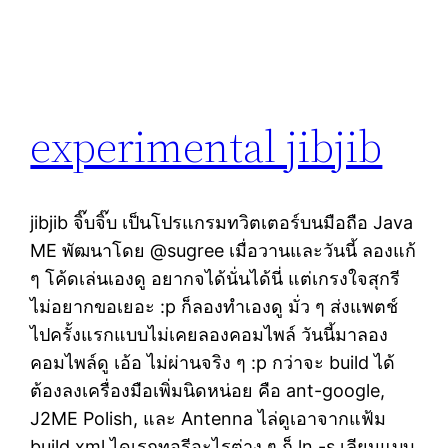
experimental jibjib
jibjib จิ๊บจิ๊บ เป็นโปรแกรมทวิตเตอร์บนมือถือ Java
ME พัฒนาโดย @sugree เมื่อวานและวันนี้ ลองแก้
ๆ โค้ดเล่นเองดู อยากจได้นั่นได้นี่ แต่เกรงใจสุกรี
ไม่อยากขอเยอะ :p ก็ลองทำเองดู มั่ว ๆ ส่งแพตช์
ไปครั้งแรกแบบไม่เคยลองคอมไพล์ วันนี้มาลอง
คอมไพล์ดู เอ้อ ไม่ผ่านจริง ๆ :p กว่าจะ build ได้
ต้องลงเครื่องมือเพิ่มนิดหน่อย คือ ant-google,
J2ME Polish, และ Antenna ไล่ดูเอาจากแฟ้ม
build.xml ไดเรกทอรีอะไรต่าง ๆ ก็ ln -s เลียนแบบ