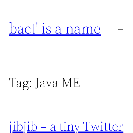
Skip
to
bact' is a name
content
Tag:
Java ME
jibjib – a tiny Twitter