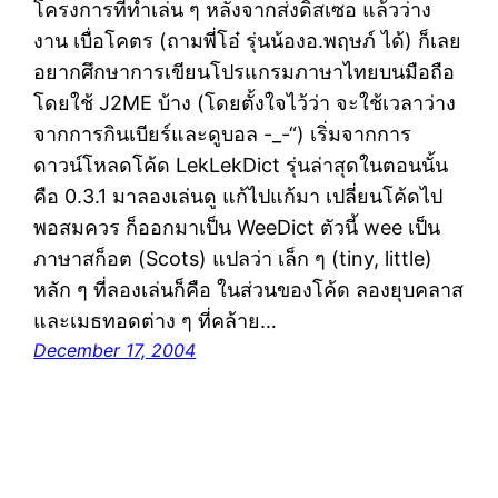
โครงการที่ทำเล่น ๆ หลังจากส่งดิสเซอ แล้วว่าง
งาน เบื่อโคตร (ถามพี่โอ๋ รุ่นน้องอ.พฤษภ์ ได้) ก็เลย
อยากศึกษาการเขียนโปรแกรมภาษาไทยบนมือถือ
โดยใช้ J2ME บ้าง (โดยตั้งใจไว้ว่า จะใช้เวลาว่าง
จากการกินเบียร์และดูบอล -_-“) เริ่มจากการ
ดาวน์โหลดโค้ด LekLekDict รุ่นล่าสุดในตอนนั้น
คือ 0.3.1 มาลองเล่นดู แก้ไปแก้มา เปลี่ยนโค้ดไป
พอสมควร ก็ออกมาเป็น WeeDict ตัวนี้ wee เป็น
ภาษาสก็อต (Scots) แปลว่า เล็ก ๆ (tiny, little)
หลัก ๆ ที่ลองเล่นก็คือ ในส่วนของโค้ด ลองยุบคลาส
และเมธทอดต่าง ๆ ที่คล้าย…
December 17, 2004