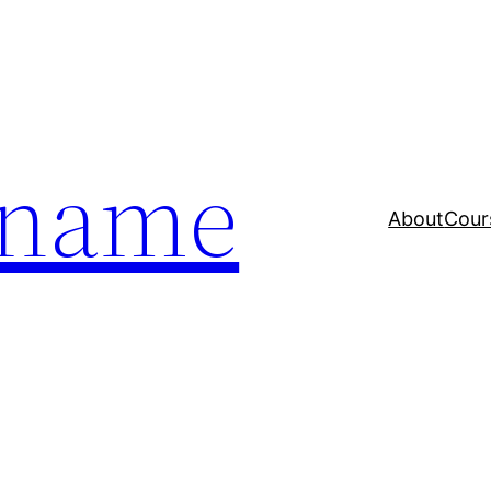
a name
About
Cour