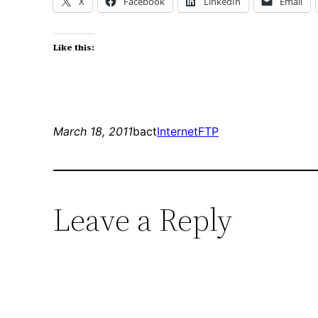
X
Facebook
LinkedIn
Email
Like this:
March 18, 2011
bact
Internet
FTP
Leave a Reply