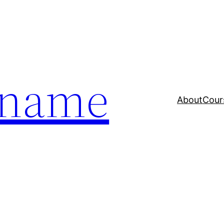
a name
About
Cour