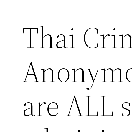
Thai Cri
Anonymo
are ALL 