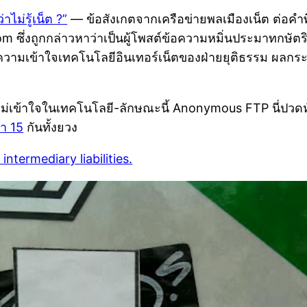
าไม่รู้เน็ต ?”
— ข้อสังเกตจากเครือข่ายพลเมืองเน็ต ต่อค
ซึ่งถูกกล่าวหาว่าเป็นผู้โพสต์ข้อความหมิ่นประมาทกษัตริย์
งความเข้าใจเทคโนโลยีอินเทอร์เน็ตของฝ่ายยุติธรรม ผลก
ม่เข้าใจในเทคโนโลยี-ลักษณะนี้ Anonymous FTP นี่ปวดหั
า 15
กันทั้งยวง
termediary liabilities.