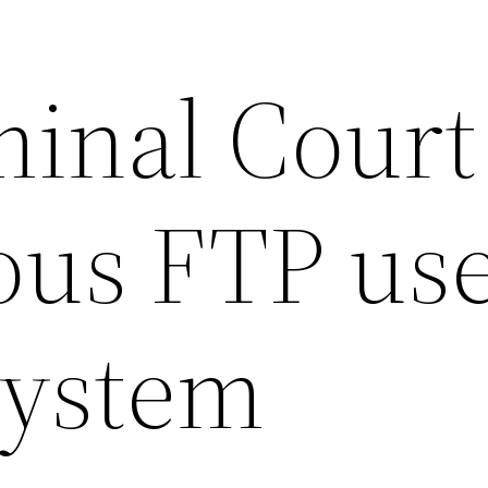
minal Court
us FTP use
system