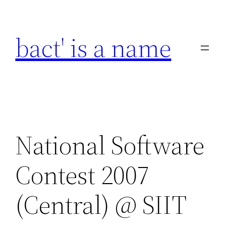
Skip
to
bact' is a name
content
National Software
Contest 2007
(Central) @ SIIT