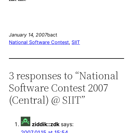
January 14, 2007
bact
National Software Contest
, 
SIIT
3 responses to “National
Software Contest 2007
(Central) @ SIIT”
ziddik::zdk
says:
2007.01.15 at 15:54