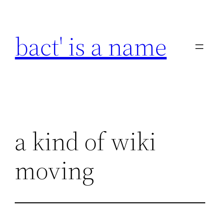
Skip
to
bact' is a name
content
a kind of wiki
moving