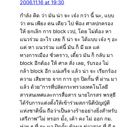
2006.11.16 at 19:30
กำลัง คิด ว่า มัน น่า จะ เจ๋ง กว่า นี้ นะ, แบบ
ว่า คน เพียง คน เดียว ไป ฟ้อง ศาลปกครอง
ให้ ยกเลิก การ block เวป, โดย ไม่ต้อง หา
แนวร่วม อะไร เลย ก็ น่า จะ ได้แบบ เจ๋ง ๆ อะ
แค่ หา แนวร่วม แค่นี้ มัน ก็ มี ผล แค่
ทางการเมือง ชั่วคราว, เดี๋ยว มัน ก็ กลับ มา
block อีกต้อง ให้ ศาล สั่ง เลย, รับรอง ไม่
กล้า block อีก แน่เสร็จ แล้ว น่า จะ เรียกร้อง
ความ เสียหาย จาก การ ถูก ปิดกั้น ที่ ผ่าน มา
แล้ว ด้วย“การที่ปลัดกระทรวงเทคโนโลยี
สารสนเทศและการสื่อสาร นายไกรสร พรสุธี
ได้รับการแต่งตั้งให้เข้าร่วมสภานิติบัญญัติ
แห่งชาตินั้น ถือว่าเป็นลางร้ายอย่างยิ่งสำหรับ
เสรีภาพ''ไม่ หรอก มั้ง, เค้า คง ไม่ ออก กม.
ห่วย ๆ ที่ จะ มา ปิดกั้น ข้อมูล ข่าวสาร ที่ ดี ๆ