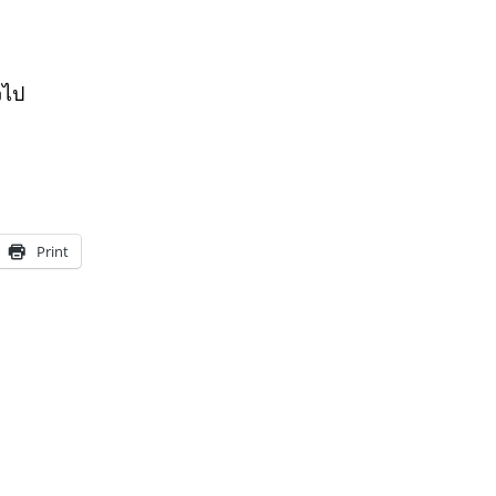
วไป
Print