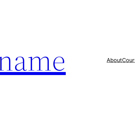
a name
About
Cour