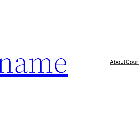
a name
About
Cour