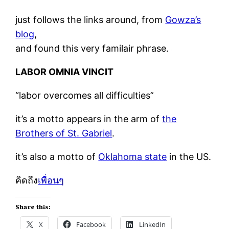
just follows the links around, from
Gowza’s
blog
,
and found this very familair phrase.
LABOR OMNIA VINCIT
“labor overcomes all difficulties”
it’s a motto appears in the arm of
the
Brothers of St. Gabriel
.
it’s also a motto of
Oklahoma state
in the US.
คิดถึง
เพื่อนๆ
Share this:
X
Facebook
LinkedIn