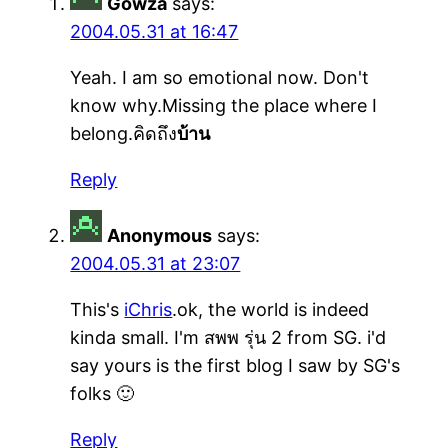
Gowza
says:
2004.05.31 at 16:47
Yeah. I am so emotional now. Don't
know why.Missing the place where I
belong.คิดถึง
บ้าน
Reply
Anonymous
says:
2004.05.31 at 23:07
This's
iChris
.ok, the world is indeed
kinda small. I'm สพพ รุ่น 2 from SG. i'd
say yours is the first blog I saw by SG's
folks 🙂
Reply