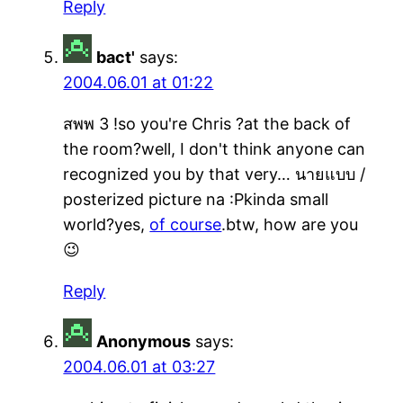
Reply
bact'
says:
2004.06.01 at 01:22
สพพ 3 !so you're Chris ?at the back of
the room?well, I don't think anyone can
recognized you by that very… นายแบบ /
posterized picture na :Pkinda small
world?yes,
of course
.btw, how are you
😉
Reply
Anonymous
says:
2004.06.01 at 03:27