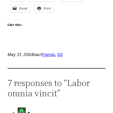
Email
Print
Like this:
May 31, 2004
bact
friends
, 
SG
7 responses to “Labor
omnia vincit”