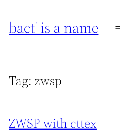
Skip
to
bact' is a name
content
Tag:
zwsp
ZWSP with cttex