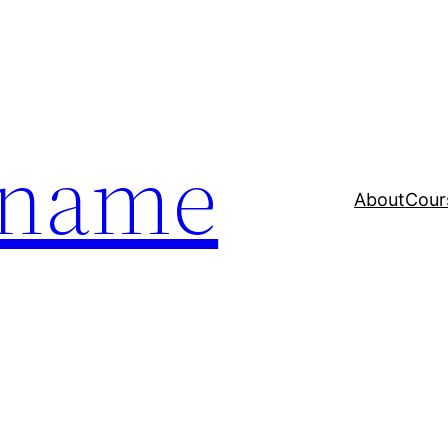
a name
About
Cour