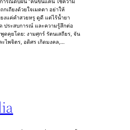
การณ์ดับฝัน “คนข้นแค้น ใช้ความ
ละถกเถียงด้วยใจเมตตา อย่าให้
ียงแค่คำสวยหรู ดูดี แต่ไร้น้ำยา
ด ประสบการณ์ และความรู้สึกต่อ
คุยโดย: งามศุกร์ รัตนเสถียร, จัน
 นีละไพจิตร, อดิศร เกิดมงคล,…
dia