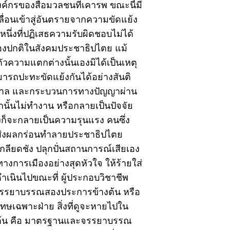
์กรของสื่อมวลชนที่เคารพ ขณะนี้มี
่อนเข้าสู่อันตรายจากความขัดแย้ง
นึ่งที่ปฏิเสธความรับผิดชอบไม่ได้
่องปกติในสังคมประชาธิปไตย แม้
ต่ตัวความแตกต่างนั้นเองมิได้เป็นเหตุ
ารถปะทะขัดแย้งกันได้อย่างสันติ
าล และกระบวนการทางปัญญาผ่าน
านั้นไม่ทำงาน หรือกลายเป็นปัจจัย
งก็จะกลายเป็นความรุนแรง คนซึ่ง
ำลังส่งผลกร่อนทำลายประชาธิปไตย
กลียดชัง ปลุกปั่นสถานการณ์เสียเอง
งการเมืองอย่างสุดหัวใจ ให้ร้ายใส่
ี้ดำเนินไปขณะที่ ผู้ประกอบวิชาชีพ
จรรยาบรรณสองประการข้างต้น หรือ
ทษเฉพาะฝ่าย สิ่งที่ดูจะหายไปใน
างต้น คือ มาตรฐานและจรรยาบรรณ