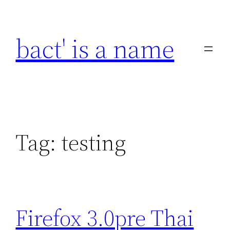
Skip
to
bact' is a name
content
Tag:
testing
Firefox 3.0pre Thai