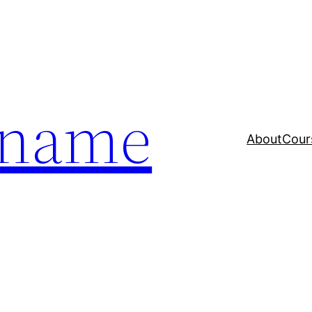
a name
About
Cour