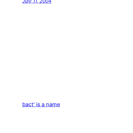
July 11, 2004
bact' is a name