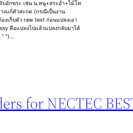
ำดับอักขระ เช่น น.หนู+สระอำ+ไม้โท
่างแก้ตัวสะกด (กรณีเป็นงาน
้องเก็บตัว raw text ก่อนแปลงเอา
ossy คือแปลงไปแล้วแปลงกลับมาได้
น ” “)…
ders for NECTEC BES