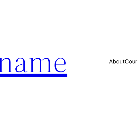
a name
About
Cour