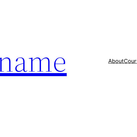
a name
About
Cour