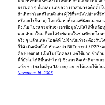
นึกมานานละ ทำเองไม่ได้ซักที ถามเลยละกัน อ
ธรรมดา ๆ นี่แหละ แต่ขอว่า เราสามารถติดตั้งโปร
ถ้าเกิดว่าโฮสต์ไหนดันล่ม ผู้ใช้ก็จะยังไปอ่านที่อ
หรืออะไรก็ตาม) โดยเนื้อหาทั้งสองที่นี่จะออกมา
นึงเนี่ย โปรแกรมมันจะเอาข้อมูลไปใส่ให้ที่เหลื
พอกลับมาใหม่ ก็จะได้รับข้อมูลในช่วงที่หายไปมา
จริง ๆ แล้วแต่ละโฮสต์ที่ ไม่จำเป็นว่าจะต้องร
ก็ได้ เปิดเพิ่มก็ได้ ทำนองว่า BitTorrent / P2P น่ะ 
คือ Freenet (เป็นโปรโตคอล) แต่ใช้ยาก ช้าด้ว
นี้ก็ยังไม่ได้ดีขึ้นเท่าไหร่) ซึ่งแนวคิดเค้าดีมา
เสร็จช้า (ยังไม่มีรุ่น 1.0 เลย) อยากได้แบบใช้เว
November 15, 2005