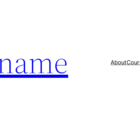
a name
About
Cour