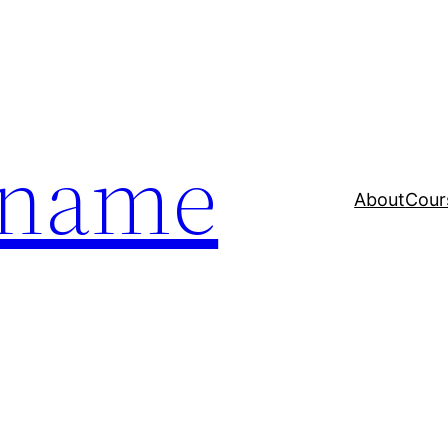
a name
About
Cour