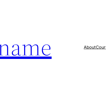
a name
About
Cour