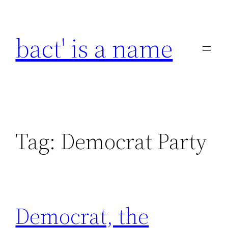
Skip
to
bact' is a name
content
Tag:
Democrat Party
Democrat, the