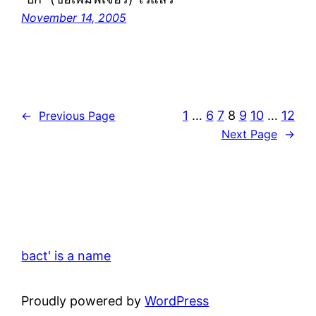
November 14, 2005
1
…
6
7
8
9
10
…
12
←
Previous Page
Next Page
→
bact' is a name
Proudly powered by
WordPress