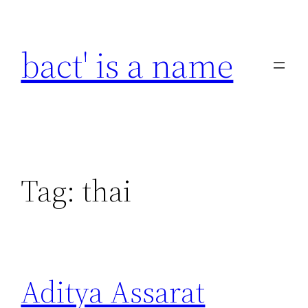
Skip
to
bact' is a name
content
Tag:
thai
Aditya Assarat