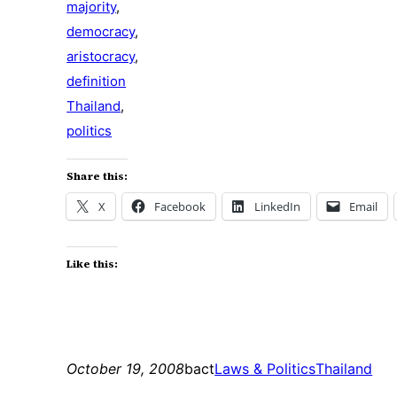
majority
,
democracy
,
aristocracy
,
definition
Thailand
,
politics
Share this:
X
Facebook
LinkedIn
Email
Like this:
October 19, 2008
bact
Laws & Politics
Thailand