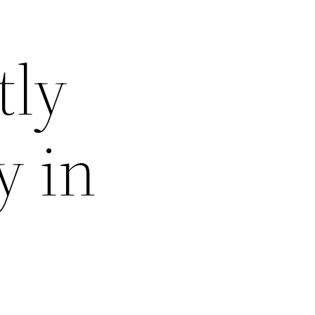
tly
y in