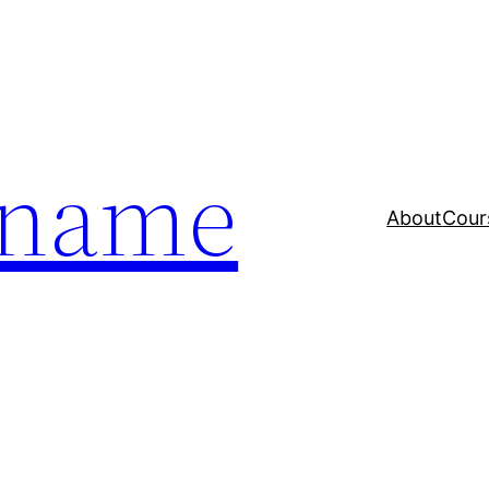
a name
About
Cour