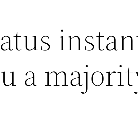
tatus instan
u a majorit