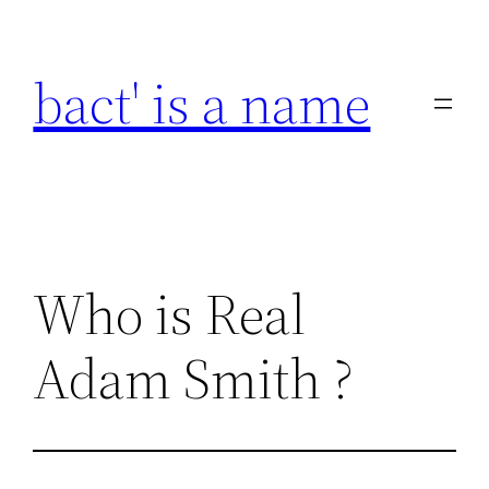
Skip
to
bact' is a name
content
Who is Real
Adam Smith ?